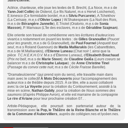
Saint-Etienne.
Actrice, chanteuse, elle joue les textes de B. Brecht, (
La Noce
, m.e.s de
Yann-Joël Collin
)
de Diderot, (
Le fils Naturel
, m.e.s
Hervé Loichemol
),
E.Ionesco (
Ce formidable bordel
, m.e.s
Silviu Purcarete
),
A.Tchekhov
(
La Cerisaie
, m.e.s d'
Olivier Lopez
) W.Shakespeare
(
La Nuit des Rois
,
m.e.s de
Bérangère Jannelle
),
E.Triolet (
Oratorio,
m.e.s de
Sonia
Masson
), P. Marivaux (
L’île
des
esclaves
, m.e.s de
Géraldine Szajman
).
Elle oriente son travail de comédienne vers les écritures d'auteur.ices
vivant.e.s notamment en jouant les textes : de
Gilles Granouillet
(
Poucet
pour les grands
,
m.e.s de
G.Granouillet
), de
Paul Fournel
(
Anquetil tout
seul
, m.e.s
Roland Guenoun
) de
Matila Malliarakis
(
les Cabarettistes,
m.e.s de
M.Malliarakis
), d'
Etienne Luneau
(
Chat
noir !,
ainsi que la
pièce
T.C.H.E.K.H.O.V.
M.e.s d’
Étienne Luneau
),
d'
Elisabeth Bouchaud
(
Prix no’bell
,
m.e.s de
Marie Steen
); de
Claudine Galéa
(
Leurs coeurs se
balancer
m.e.s de
Christophe Laluque
) ; de
Anne Christine Tinel
(
Passage du convoi cette nuit
, m.e.s de
Cécile Fraisse Bareille
).
"Dramateuïcienne" (qui prend soin du sens), elle travaille main dans
main avec le
collectif
À Mots Découverts
pour l'accompagnement des
auteur.rice.s de théâtre depuis 2015. À ce titre, elle a aussi collaboré
avec la cie
La V
oyette
pour la création du
Contournement,
assisté à la
mise en scène,
Nathan Gabily
, pour la création de
Nous sommes des
saumons
(
d'après Philippe Avron
)
, et elle est marraine de la
compagnie
Le rire d'Ariane
pour leur prochaine création
07.. .
Artiste-Pédagogue, elle poursuit son partenariat autour de la
transmission avec
la Pop, le Théâtre de la Reine Blanche et le Théâtre
de la Commune
d'Aubervilliers
,
auprès de collégien.nes et lycéen.nes.