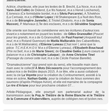
Saint-Etienne.
Actrice, chanteuse, elle joue les textes de B. Brecht, (
La Noce
, m.e.s de
Yann-Joël Collin
)
de Diderot, (
Le fils Naturel
, m.e.s
Hervé Loichemol
),
E.Ionesco (
Ce formidable bordel
, m.e.s
Silviu Purcarete
),
A.Tchekhov
(
La Cerisaie
, m.e.s d'
Olivier Lopez
) W.Shakespeare
(
La Nuit des Rois
,
m.e.s de
Bérangère Jannelle
),
E.Triolet (
Oratorio,
m.e.s de
Sonia
Masson
), P. Marivaux (
L’île
des
esclaves
, m.e.s de
Géraldine Szajman
).
Elle oriente son travail de comédienne vers les écritures d'auteur.ices
vivant.e.s notamment en jouant les textes : de
Gilles Granouillet
(
Poucet
pour les grands
,
m.e.s de
G.Granouillet
), de
Paul Fournel
(
Anquetil tout
seul
, m.e.s
Roland Guenoun
) de
Matila Malliarakis
(
les Cabarettistes,
m.e.s de
M.Malliarakis
), d'
Etienne Luneau
(
Chat
noir !,
ainsi que la
pièce
T.C.H.E.K.H.O.V.
M.e.s d’
Étienne Luneau
),
d'
Elisabeth Bouchaud
(
Prix no’bell
,
m.e.s de
Marie Steen
); de
Claudine Galéa
(
Leurs coeurs se
balancer
m.e.s de
Christophe Laluque
) ; de
Anne Christine Tinel
(
Passage du convoi cette nuit
, m.e.s de
Cécile Fraisse Bareille
).
"Dramateuïcienne" (qui prend soin du sens), elle travaille main dans
main avec le
collectif
À Mots Découverts
pour l'accompagnement des
auteur.rice.s de théâtre depuis 2015. À ce titre, elle a aussi collaboré
avec la cie
La V
oyette
pour la création du
Contournement,
assisté à la
mise en scène,
Nathan Gabily
, pour la création de
Nous sommes des
saumons
(
d'après Philippe Avron
)
, et elle est marraine de la
compagnie
Le rire d'Ariane
pour leur prochaine création
07.. .
Artiste-Pédagogue, elle poursuit son partenariat autour de la
transmission avec
la Pop, le Théâtre de la Reine Blanche et le Théâtre
de la Commune
d'Aubervilliers
,
auprès de collégien.nes et lycéen.nes.